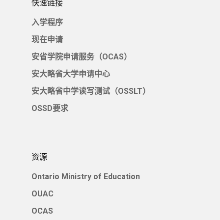
10年级
快速链接
入学程序
OSSD要求
入学程序
11年级
课程评估
登录
入学程序
现在申请
12 年级
安大略省中学读写测试
学费
现在申请
安省学院申请服务（OCAS）
（OSSLT）
选修课
安大略省大学申请中心
联系我们
安大略省大学申请中心
安大略省中学读写测试（OSSLT）
课程编码系统
OSSD要求
安省学院申请服务（OC
中文 (中国)
English
中文 (中国)
资源
Ontario Ministry of Education
OUAC
OCAS